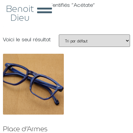
Accueil
/ Produits identifiés “Acétate”
Benoit
Dieu
Acétate
Voici le seul résultat
Place d’Armes