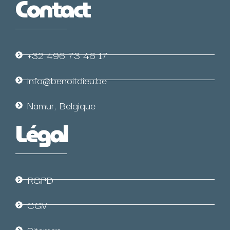
Contact
+32 496 73 46 17
info@benoitdieu.be
Namur, Belgique
Légal
RGPD
CGV
Sitemap