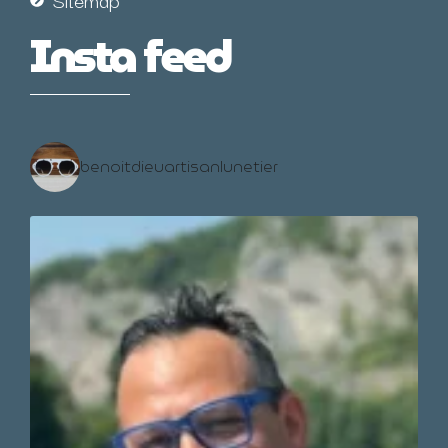
Insta feed
benoitdieuartisanlunetier