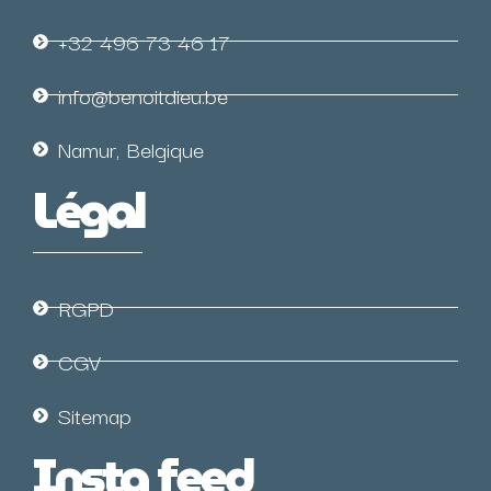
+32 496 73 46 17
info@benoitdieu.be
Namur, Belgique
Légal
RGPD
CGV
Sitemap
Insta feed