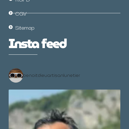
CGV
Sitemap
Insta feed
benoitdieuartisanlunetier