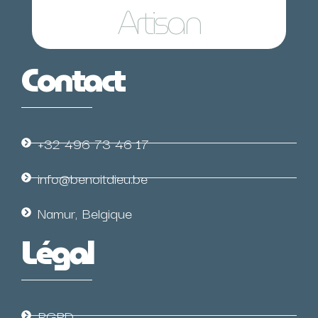
Lunetier
Contact
+32 496 73 46 17
info@benoitdieu.be
Namur, Belgique
Légal
RGPD