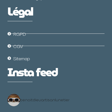
Légal
RGPD
CGV
Sitemap
Insta feed
benoitdieuartisanlunetier