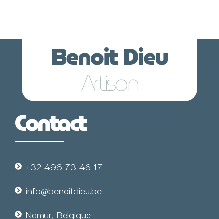
Benoit Dieu
Lunetier
Contact
+32 496 73 46 17
info@benoitdieu.be
Namur, Belgique